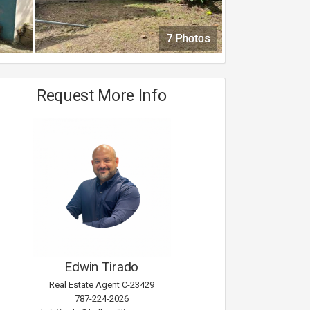
7 Photos
7 Photos
7 Photos
7 Photos
Request More Info
Edwin Tirado
Real Estate Agent C-23429
787-224-2026