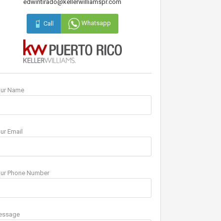
edwintirado@kellerwilliamspr.com
Whatsapp
Call
our Name
ur Email
ur Phone Number
essage