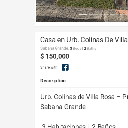
Casa en Urb. Colinas De Vill
Sabana Grande,
3
Beds
|
2
Baths
$ 150,000
Share with:
Description
Urb. Colinas de Villa Rosa – 
Sabana Grande
3 Habitaciones | 2 Baños