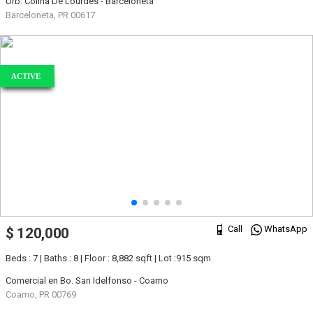
Urb. Colina De Lourdes - Barceloneta
Barceloneta, PR 00617
ACTIVE
Call
WhatsApp
$ 120,000
Beds : 7 | Baths : 8 | Floor : 8,882 sqft | Lot :915 sqm
Comercial en Bo. San Idelfonso - Coamo
Coamo, PR 00769