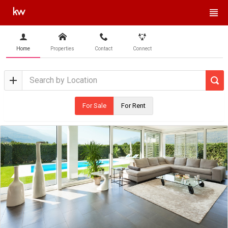
Home
Properties
Contact
Connect
For Sale
For Rent